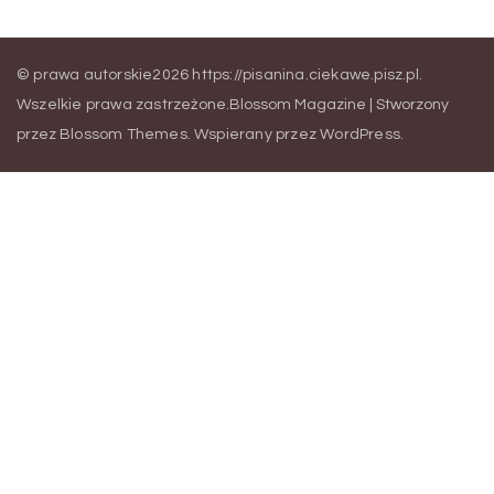
© prawa autorskie2026
https://pisanina.ciekawe.pisz.pl
.
Wszelkie prawa zastrzeżone.
Blossom Magazine | Stworzony
przez
Blossom Themes
.
Wspierany przez
WordPress
.