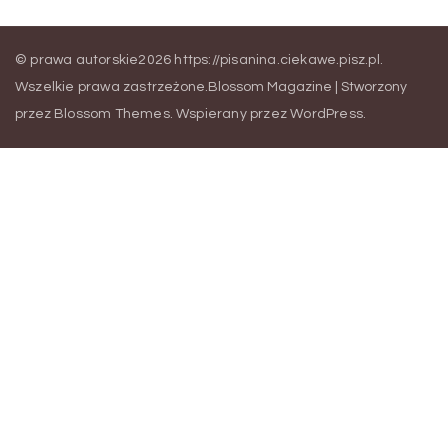
© prawa autorskie2026
https://pisanina.ciekawe.pisz.pl
.
Wszelkie prawa zastrzeżone.
Blossom Magazine | Stworzony
przez
Blossom Themes
.
Wspierany przez
WordPress
.